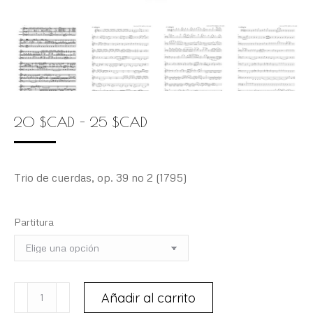
Rango
20
$
CAD
-
25
$
CAD
de
precios:
Trio de cuerdas, op. 39 no 2 (1795)
desde
20 $CAD
Partitura
hasta
25 $CAD
BRÉVAL,
Añadir al carrito
Jean-