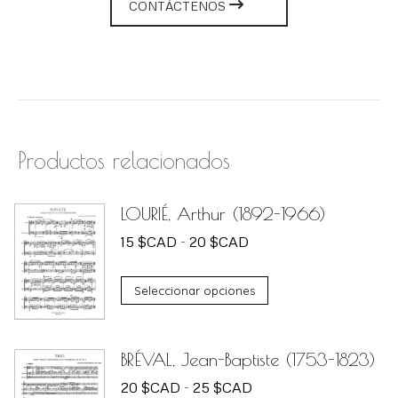
CONTÁCTENOS
Productos relacionados
LOURIÉ, Arthur (1892-1966)
Rango
15
$
CAD
-
20
$
CAD
de
Este
precios:
Seleccionar opciones
producto
desde
tiene
15 $CAD
BRÉVAL, Jean-Baptiste (1753-1823)
múltiples
hasta
Rango
variantes.
20
$
CAD
-
25
$
CAD
20 $CAD