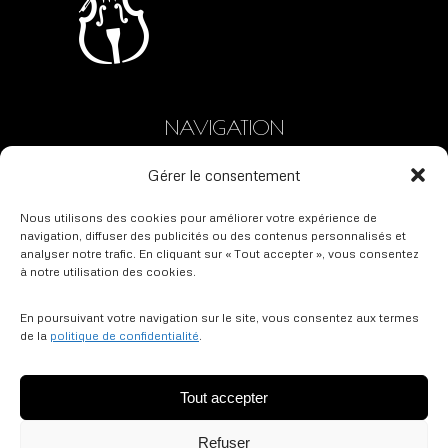
sur
la
page
du
produit
NAVIGATION
Accueil
Gérer le consentement
Partitions
Nous joindre
Nous utilisons des cookies pour améliorer votre expérience de
navigation, diffuser des publicités ou des contenus personnalisés et
Politique de confidentialité
analyser notre trafic. En cliquant sur « Tout accepter », vous consentez
Conditions d’utilisation
à notre utilisation des cookies.
Politique d’annulation
En poursuivant votre navigation sur le site, vous consentez aux termes
Plan de site
de la
politique de confidentialité
.
SUIVEZ-NOUS SUR YOUTUBE
Tout accepter
Trouvez nous sur :
La
Refuser