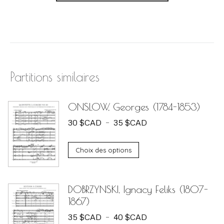
Partitions similaires
ONSLOW, Georges (1784-1853)
Plage
30
$
CAD
–
35
$
CAD
de
Ce
prix :
Choix des options
produit
30 $CAD
a
à
DOBRZYNSKI, Ignacy Feliks (1807-
plusieurs
35 $CAD
1867)
variations.
Plage
35
$
CAD
–
40
$
CAD
Les