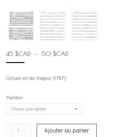
Plage
45
$
CAD
–
50
$
CAD
de
prix :
Octuor en do majeur (1787)
45 $CAD
à
Partition
50 $CAD
quantité
Ajouter au panier
de