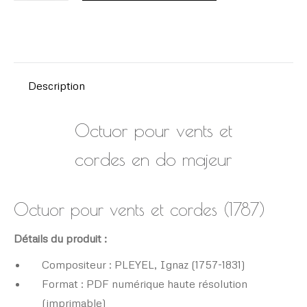
PLEYEL,
Ignaz
(1757-
1831)
Description
Octuor pour vents et
cordes en do majeur
Octuor pour vents et cordes (1787)
Détails du produit :
Compositeur : PLEYEL, Ignaz (1757-1831)
Format : PDF numérique haute résolution
(imprimable)