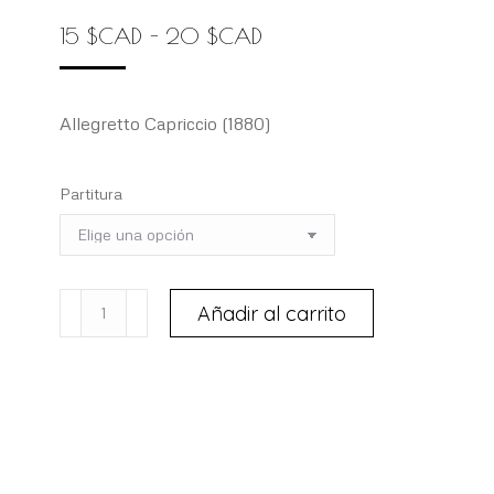
Rango
15
$
CAD
-
20
$
CAD
de
precios:
Allegretto Capriccio (1880)
desde
15 $CAD
Partitura
hasta
20 $CAD
BOTTESINI,
Añadir al carrito
Giovanni
(1821-
1889)
cantidad