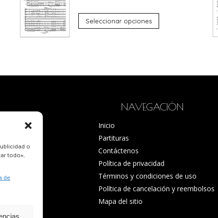
de
Este
precios:
Seleccionar opciones
producto
desde
tiene
50 $CAD
múltiples
hasta
variantes.
55 $CAD
Las
opciones
NAVEGACIÓN
se
Inicio
pueden
Partituras
elegir
ublicidad o
Contáctenos
en
tar todo»,
Política de privacidad
la
Términos y condiciones de uso
a de
página
Política de cancelación y reembolsos
de
Mapa del sitio
producto
rencias