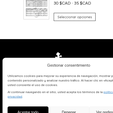
Rango
30
$
CAD
-
35
$
CAD
de
Este
precios:
Seleccionar opciones
producto
desde
tiene
30 $CAD
múltiples
hasta
variantes.
35 $CAD
Las
opciones
Gestionar consentimiento
se
pueden
Utilizamos cookies para mejorar su experiencia de navegación, mostrar p
elegir
contenido personalizado y analizar nuestro tráfico. Al hacer clic en «Acep
usted consiente el uso de cookies.
en
Al continuar navegando en el sitio, usted acepta los términos de la
polític
la
privacidad
.
página
de
Aceptar todo
Denegar
Ver prefe