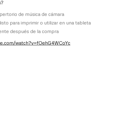
a?
epertorio de música de cámara
listo para imprimir o utilizar en una tableta
ente después de la compra
ube.com/watch?v=fOehG4WCoYc