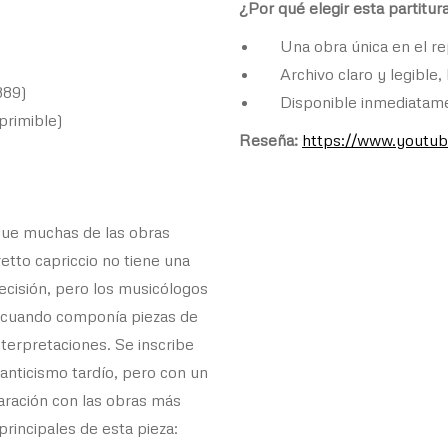
¿Por qué elegir esta partitur
Una obra única en el r
Archivo claro y legible, 
889)
Disponible inmediatam
primible)
Reseña:
https://www.yout
l que muchas de las obras
etto capriccio no tiene una
cisión, pero los musicólogos
a, cuando componía piezas de
terpretaciones. Se inscribe
anticismo tardío, pero con un
paración con las obras más
principales de esta pieza: