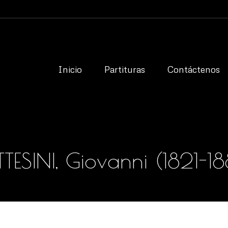
Partituras
Contáctenos
Español
Inicio
Partituras
Contáctenos
TESINI, Giovanni (1821-1